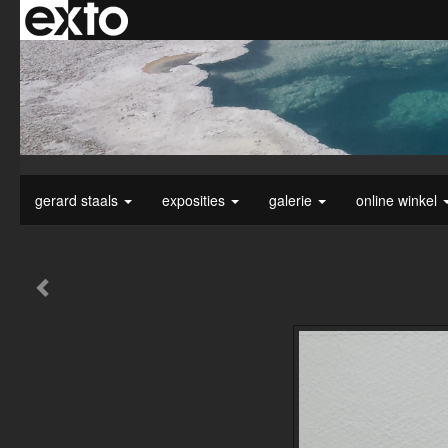
gerard staals
exposities
galerie
online winkel