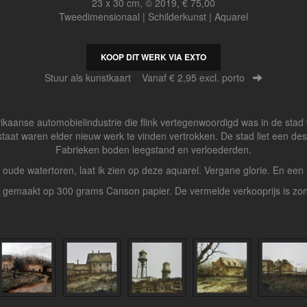
23 x 30 cm, © 2019, € 75,00
Tweedimensionaal | Schilderkunst | Aquarel
KOOP DIT WERK VIA EXTO
Stuur als kunstkaart
Vanaf € 2,95 excl. porto
Amerikaanse automobielindustrie die flink vertegenwoordigd was in de s
taat waren elder nieuw werk te vinden vertrokken. De stad liet een d
Fabrieken boden leegstand en verloederden.
n oude watertoren, laat ik zien op deze aquarel. Vergane glorie. En ee
s gemaakt op 300 grams Canson papier. De vermelde verkooprijs is zonder