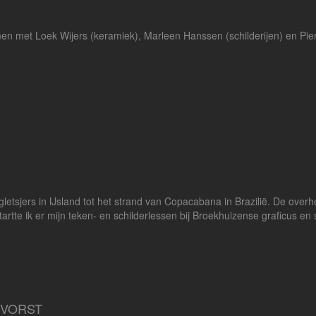
men met Loek Wijers (keramiek), Marleen Hanssen (schilderijen) en Pierr
tsjers in IJsland tot het strand van Copacabana in Brazilië. De overhe
artte ik er mijn teken- en schilderlessen bij Broekhuizense graficus en
NVORST