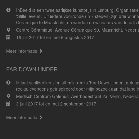
InBeeld is een tweejaarlijkse kunstprijs in Limburg. Organis
‘Stille levens’. Uit iedere voorronde (in 7 steden) zijn drie w
Céramique te Maastricht, en worden de winnaars van de prijs
Centre Céramique, Avenue Céramique 50, Maastricht, Nederl
16 juli 2017 tot en met 6 augustus 2017
Meer informatie
FAR DOWN UNDER
Ik laat schilderijen zien uit mijn reeks 'Far Down Under', geïns
reeks, eveneens geïnspireerd door mijn bezoek aan dat land i
Medisch Centrum Galenus, Averbodestraat 2a, Venlo, Nederl
3 juni 2017 tot en met 2 september 2017
Meer informatie