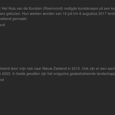
atie: Het Huis van de Kunsten (Roermond) nodigde kunstenaars uit een 
innaars gekozen. Hun werken worden van 16 juli t/m 6 augustus 2017 tent
 bekend gemaakt.
and
pireerd door mijn reis naar Nieuw Zeeland in 2015. Ook zijn er een aantal 
n 2003. In beide gevallen zijn het enigszins geabstraheerde landschap
and