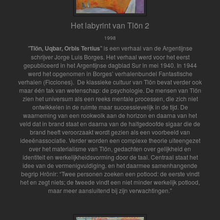
Het labyrint van Tlön 2
1998
"
Tlön, Uqbar, Orbis Tertius
" is een verhaal van de Argentijnse
schrijver Jorge Luis Borges. Het verhaal werd voor het eerst
gepubliceerd in het Argentijnse dagblad Sur in mei 1940. In 1944
werd het opgenomen in Borges’ verhalenbundel Fantastische
verhalen (Ficciones).
De klassieke cultuur van Tlön bevat verder ook
maar één tak van wetenschap: de psychologie. De mensen van Tlön
zien het universum als een reeks mentale processen, die zich niet
ontwikkelen in de ruimte maar successievelijk in de tijd. De
waarneming van een rookwolk aan de horizon en daarna van het
veld dat in brand staat en daarna van de halfgedoofde sigaar die de
brand heeft veroorzaakt wordt gezien als een voorbeeld van
ideeënassociatie. Verder worden een complexe theorie uiteengezet
over het materialisme van Tlön, gedachten over gelijkheid en
identiteit en werkelijkheidsvorming door de taal. Centraal staat het
idee van de vermenigvuldiging. en het daarmee samenhangende
begrip Hrönir: “Twee personen zoeken een potlood: de eerste vindt
het en zegt niets; de tweede vindt een niet minder werkelijk potlood,
maar meer aansluitend bij zijn verwachtingen."