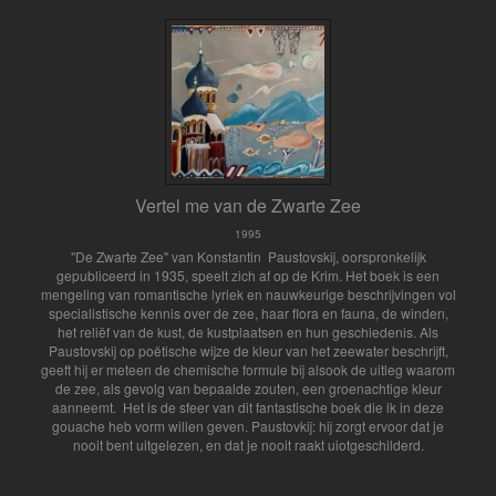
Vertel me van de Zwarte Zee
1995
"De Zwarte Zee" van Konstantin Paustovskij, oorspronkelijk
gepubliceerd in 1935, speelt zich af op de Krim. Het boek is een
mengeling van romantische lyriek en nauwkeurige beschrijvingen vol
specialistische kennis over de zee, haar flora en fauna, de winden,
het reliëf van de kust, de kustplaatsen en hun geschiedenis. Als
Paustovskij op poëtische wijze de kleur van het zeewater beschrijft,
geeft hij er meteen de chemische formule bij alsook de uitleg waarom
de zee, als gevolg van bepaalde zouten, een groenachtige kleur
aanneemt. Het is de sfeer van dit fantastische boek die ik in deze
gouache heb vorm willen geven. Paustovkij: hij zorgt ervoor dat je
nooit bent uitgelezen, en dat je nooit raakt uiotgeschilderd.