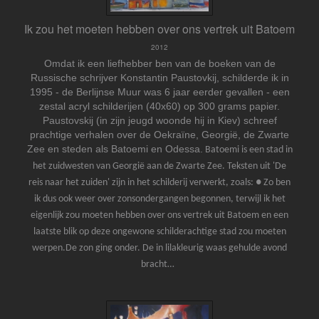
Ik zou het moeten hebben over ons vertrek uit Batoem
2012
Omdat ik een liefhebber ben van de boeken van de
Russische schrijver Konstantin Paustovkij, schilderde ik in
1995 - de Berlijnse Muur was 6 jaar eerder gevallen - een
zestal acryl schilderijen (40x60) op 300 grams papier.
Paustovskij (in zijn jeugd woonde hij in Kiev) schreef
prachtige verhalen over de Oekraïne, Georgië, de Zwarte
Zee en steden als Batoemi en Odessa.
Batoemi is een stad in
het zuidwesten van Georgië aan de Zwarte Zee. Teksten uit 'De
reis naar het zuiden' zijn in het schilderij verwerkt, zoals:
● Zo ben
ik dus ook weer over zonsondergangen begonnen, terwijl ik het
eigenlijk zou moeten hebben over ons vertrek uit Batoem en een
laatste blik op deze ongewone schilderachtige stad zou moeten
werpen.De zon ging onder. De in lilakleurig waas gehulde avond
bracht…