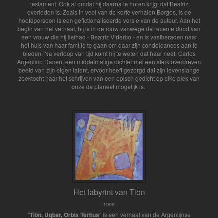
testament. Ook al omdat hij daarna te horen krijgt dat Beatriz
overleden is. Zoals in veel van de korte verhalen Borges, is de
hoofdpersoon is een gefictionaliseerde versie van de auteur. Aan het
begin van het verhaal, hij is in de rouw vanwege de recente dood van
een vrouw die hij liefhad - Beatriz Virterbo - en is vastberaden naar
het huis van haar familie te gaan om daar zijn condoleances aan te
bieden.
Na verloop van tijd komt hij te weten dat haar neef, Carlos
Argentino Daneri, een middelmatige dichter met een sterk overdreven
beeld van zijn eigen talent, ervoor heeft gezorgd dat zijn levenslange
zoektocht naar het schrijven van een episch gedicht op elke plek van
onze de planeet mogelijk is.
Het labyrint van Tlön
1998
"
Tlön, Uqbar, Orbis Tertius
" is een verhaal van de Argentijnse