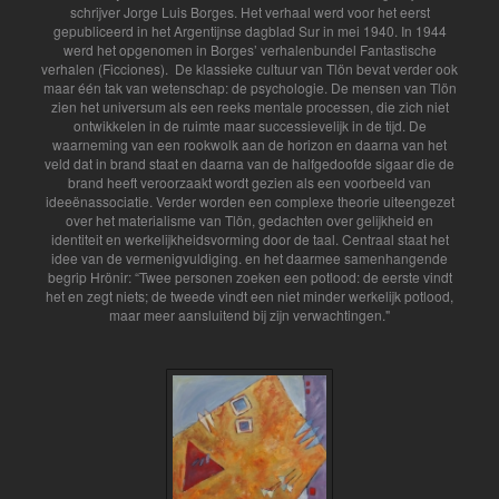
schrijver Jorge Luis Borges. Het verhaal werd voor het eerst
gepubliceerd in het Argentijnse dagblad Sur in mei 1940. In 1944
werd het opgenomen in Borges’ verhalenbundel Fantastische
verhalen (Ficciones).
De klassieke cultuur van Tlön bevat verder ook
maar één tak van wetenschap: de psychologie. De mensen van Tlön
zien het universum als een reeks mentale processen, die zich niet
ontwikkelen in de ruimte maar successievelijk in de tijd. De
waarneming van een rookwolk aan de horizon en daarna van het
veld dat in brand staat en daarna van de halfgedoofde sigaar die de
brand heeft veroorzaakt wordt gezien als een voorbeeld van
ideeënassociatie. Verder worden een complexe theorie uiteengezet
over het materialisme van Tlön, gedachten over gelijkheid en
identiteit en werkelijkheidsvorming door de taal. Centraal staat het
idee van de vermenigvuldiging. en het daarmee samenhangende
begrip Hrönir: “Twee personen zoeken een potlood: de eerste vindt
het en zegt niets; de tweede vindt een niet minder werkelijk potlood,
maar meer aansluitend bij zijn verwachtingen."