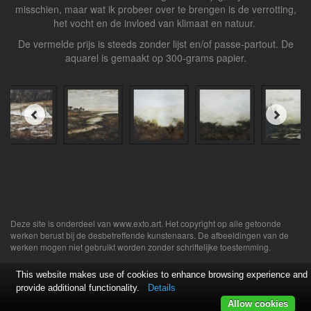
misschien, maar wat ik probeer over te brengen is de verrotting,
het vocht en de invloed van klimaat en natuur.
De vermelde prijs is steeds zonder lijst en/of passe-partout. De
aquarel is gemaakt op 300-grams papier.
Deze site is onderdeel van
www.exto.art
. Het copyright op alle getoonde
werken berust bij de desbetreffende kunstenaars. De afbeeldingen van de
werken mogen niet gebruikt worden zonder schriftelijke toestemming.
This website makes use of cookies to enhance browsing experience and
provide additional functionality.
Details
Allow cookies