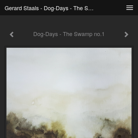
Gerard Staals - Dog-Days - The Swamp No.1
Tog
navi
Dog-Days - The Swamp no.1