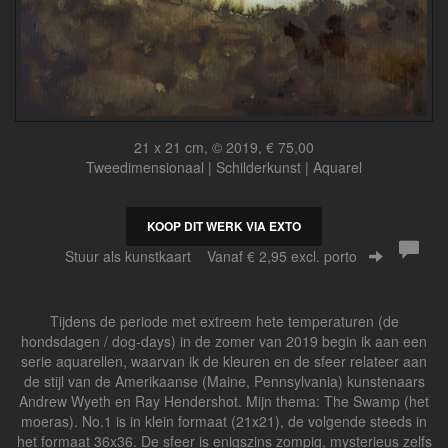
21 x 21 cm, © 2019, € 75,00
Tweedimensionaal | Schilderkunst | Aquarel
KOOP DIT WERK VIA EXTO
Stuur als kunstkaart
Vanaf € 2,95 excl. porto
Tijdens de periode met extreem hete temperaturen (de
hondsdagen / dog-days) in de zomer van 2019 begin ik aan een
serie aquarellen, waarvan ik de kleuren en de sfeer relateer aan
de stijl van de Amerikaanse (Maine, Pennsylvania) kunstenaars
Andrew Wyeth en Ray Hendershot. Mijn thema: The Swamp (het
moeras). No.1 is in klein formaat (21x21), de volgende steeds in
het formaat 36x36. De sfeer is enigszins zompig, mysterieus zelfs