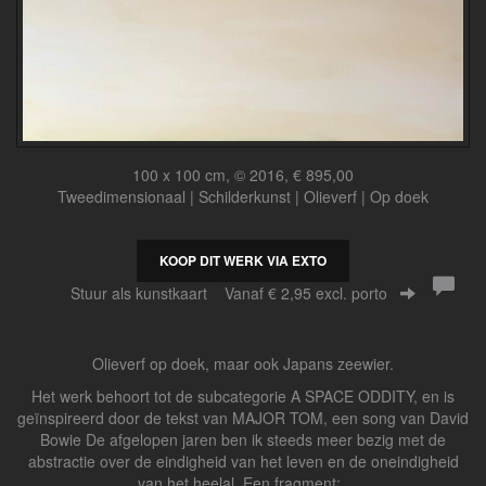
100 x 100 cm, © 2016, € 895,00
Tweedimensionaal | Schilderkunst | Olieverf | Op doek
KOOP DIT WERK VIA EXTO
Stuur als kunstkaart
Vanaf € 2,95 excl. porto
Olieverf op doek, maar ook Japans zeewier.
Het werk behoort tot de subcategorie A SPACE ODDITY, en is
geïnspireerd door de tekst van MAJOR TOM, een song van David
Bowie De afgelopen jaren ben ik steeds meer bezig met de
abstractie over de eindigheid van het leven en de oneindigheid
van het heelal. Een fragment: