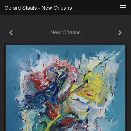
Gerard Staals - New Orleans
Tog
navi
New Orleans