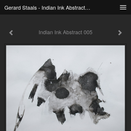
Gerard Staals - Indian Ink Abstract 005
Tog
navi
Indian Ink Abstract 005