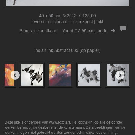
40 x 50 cm, © 2012, € 125,00
Tweedimensionaal | Tekenkunst | Inkt
Stuur als kunstkaart
Vanaf € 2,95 excl. porto
Indian Ink Abstract 005 (op papier)
Deze site is onderdeel van
www.exto.art
. Het copyright op alle getoonde
werken berust bij de desbetreffende kunstenaars. De afbeeldingen van de
werken mogen niet gebruikt worden zonder schriftelijke toestemming.